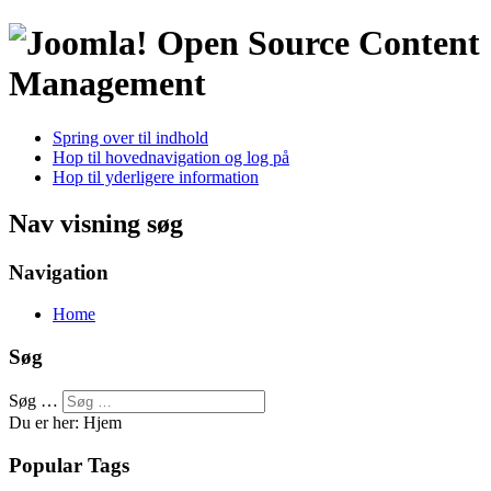
Open Source Content
Management
Spring over til indhold
Hop til hovednavigation og log på
Hop til yderligere information
Nav visning søg
Navigation
Home
Søg
Søg …
Du er her:
Hjem
Popular Tags